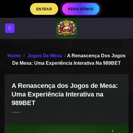
Skip
R$500 BÔNUS
ENTRAR
to
content
Home
/
Jogos De Mesa
/
A Renascença Dos Jogos
De Mesa: Uma Experiência Interativa Na 989BET
A Renascença dos Jogos de Mesa:
Uma Experiência Interativa na
989BET