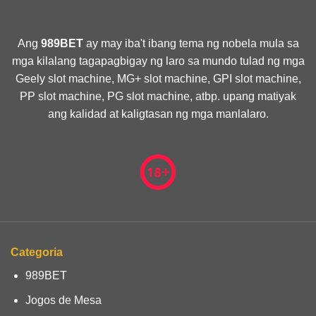
Ang
989BET
ay may iba't ibang tema ng nobela mula sa
mga kilalang tagapagbigay ng laro sa mundo tulad ng mga
Geely slot machine, MG+ slot machine, GPI slot machine,
PP slot machine, PG slot machine, atbp. upang matiyak
ang kalidad at kaligtasan ng mga manlalaro.
Categoria
989BET
Jogos de Mesa