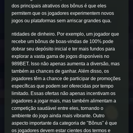
dos principais atrativos dos bônus é que eles
permitem que os jogadores experimentem novos
jogos ou plataformas sem arriscar grandes qua.
ntidades de dinheiro. Por exemplo, um jogador que
recebe um bônus de boas-vindas de 100% pode
dobrar seu depósito inicial e ter mais fundos para
explorar a vasta gama de jogos disponíveis no
989BET. Isso não apenas aumenta a diversão, mas
também as chances de ganhar. Além disso, os
jogadores têm a chance de participar de promoções
específicas que podem ser oferecidas por tempo
limitado. Essas ofertas não apenas incentivam os
jogadores a jogar mais, mas também alimentam a
competição saudável entre eles, tornando o
ambiente do jogo ainda mais vibrante. Outro
aspecto importante da categoria de "Bônus" é que
os jogadores devem estar cientes dos termos e